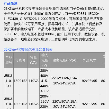
产品简述
JBK3系列机床控制变压器是参照联邦德国西门子公司(SIEMENS)八
十年代先进技术设计制造的新系列产品，符合VDE0551, IEC204-
1,IEC439, G B/T5226.1-2002等有关标准，可与国外同类产品互换
使用。接线方式可采用压接、插界两种方式。并具有防止偶然触及
保护要求的接线端子，产品成本优势明显。该产品适用于交流
50/60HZ，输入电压不超过1000v，能广泛用于机床、数控设备、机
械设备等一般电器的控制电源，工作照明和信号灯的电源之用。
JBK3系列控制隔离变压器参数表
输入
安
产品
容量
订货号
电压
输出电压(V)/(A)
外形尺寸
型号
(VA)
L×
(V)
380V-
JBK3-
400V-
220V/90VA,15A-
110-
1809152
110VA
415-
92x96x95
80x6
20V-24V/20VA
09
440V-
460V
200V-
JBK3-
220V
220V/90VA,15A
110-
1809153
110VA
92x96x95
80x6
230V-
20V-24V/20VA
10